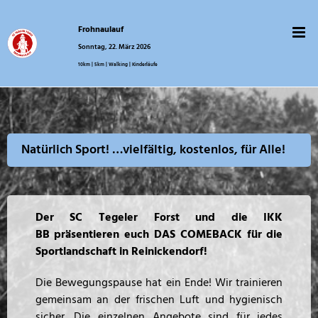
Zum
Inhalt
Frohnaulauf
springen
Sonntag, 22. März 2026
10km | 5km | Walking | Kinderläufe
Natürlich Sport! …vielfältig, kostenlos, für Alle!
Der SC Tegeler Forst und die IKK
BB präsentieren euch DAS COMEBACK für die
Sportlandschaft in Reinickendorf!
Die Bewegungspause hat ein Ende! Wir trainieren
gemeinsam an der frischen Luft und hygienisch
sicher. Die einzelnen Angebote sind für jedes