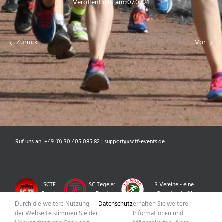
Veröffentlicht am: 07.07.21
Zurück
Vor
Ruf uns an: +49 (0) 30 405 085 82 | support@sctf-events.de
SCTF
SC Tegeler
3 Vereine - eine
Events
Forst
Gemeinschaft!
Durch die weitere Nutzung
Datenschutz
erhalten Sie weitere
der Webseite stimmen Sie der
Informationen und