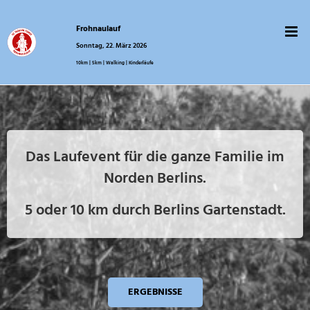
Zum
Inhalt
Frohnaulauf
springen
Sonntag, 22. März 2026
10km | 5km | Walking | Kinderläufe
Das Laufevent für die ganze Familie im
Norden Berlins.
5 oder 10 km durch Berlins Gartenstadt.
ERGEBNISSE