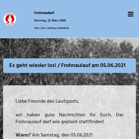
Zum
Inhalt
Frohnaulauf
springen
Sonntag, 22. März 2026
10km | 5km | Walking | Kinderläufe
Es geht wieder los! / Frohnaulauf am 05.06.2021
Liebe Freunde des Laufsports,
wir haben gute Nachrichten für Euch. Der
Frohnaulauf darf wie geplant stattfinden!
Wann?
Am Samstag, den 05.06.2021